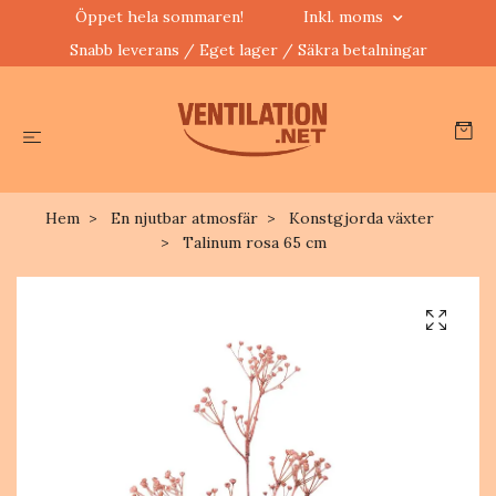
Öppet hela sommaren!
Inkl. moms
Snabb leverans / Eget lager / Säkra betalningar
Hem
En njutbar atmosfär
Konstgjorda växter
Talinum rosa 65 cm