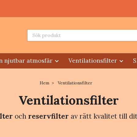
n njutbar atmosfär
Ventilationsfilter
S
Hem
Ventilationsfilter
Ventilationsfilter
ilter
och
reservfilter
av rätt kvalitet till 