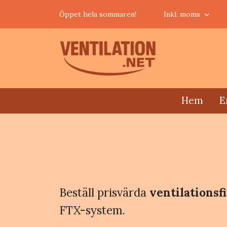
Öppet hela sommaren!
Inkl. moms
Hem
E
Beställ prisvärda
ventilationsf
FTX-system.