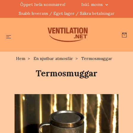
Öppet hela sommaren!
Inkl. moms
Snabb leverans / Eget lager / Säkra betalningar
Hem
En njutbar atmosfär
Termosmuggar
Termosmuggar