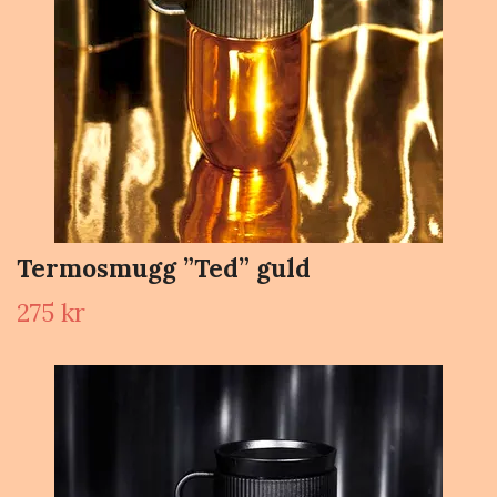
Termosmugg ”Ted” guld
275 kr