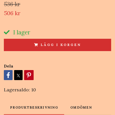
536 kr
506 kr
I lager
LÄGG I KORGEN
Dela
Lagersaldo:
10
PRODUKTBESKRIVNING
OMDÖMEN