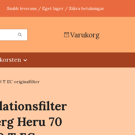
Snabb leverans / Eget lager / Säkra betalningar
Varukorg
korsten
 T EC originalfilter
lationsfilter
rg Heru 70