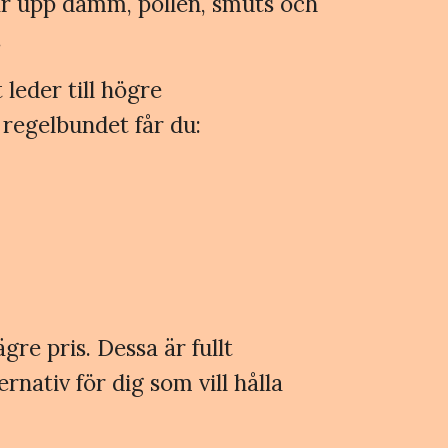
ngar upp damm, pollen, smuts och
.
 leder till högre
 regelbundet får du:
ägre pris. Dessa är fullt
nativ för dig som vill hålla