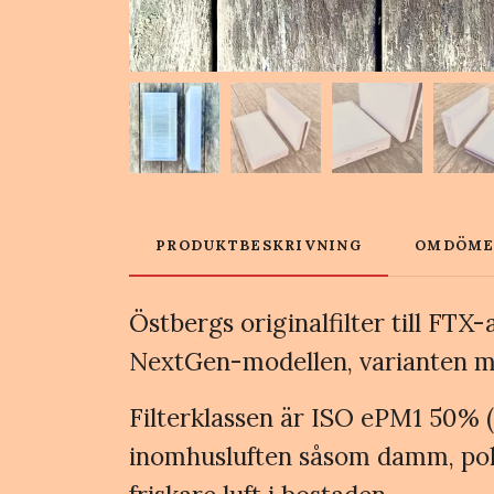
PRODUKTBESKRIVNING
OMDÖM
Östbergs originalfilter till FT
NextGen-modellen, varianten m
Filterklassen är ISO ePM1 50% (F7
inomhusluften såsom damm, polle