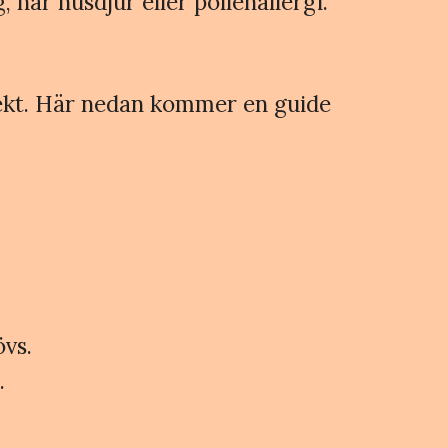
 har husdjur eller pollenallergi.
irekt. Här nedan kommer en guide
övs.
.