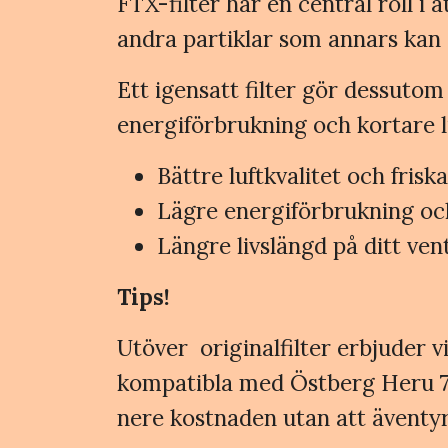
FTX-filter har en central roll i
andra partiklar som annars kan o
Ett igensatt filter gör dessutom
energiförbrukning och kortare li
Bättre luftkvalitet och fris
Lägre energiförbrukning oc
Längre livslängd på ditt ven
Tips!
Utöver originalfilter erbjuder vi 
kompatibla med Östberg Heru 70 T
nere kostnaden utan att äventyra