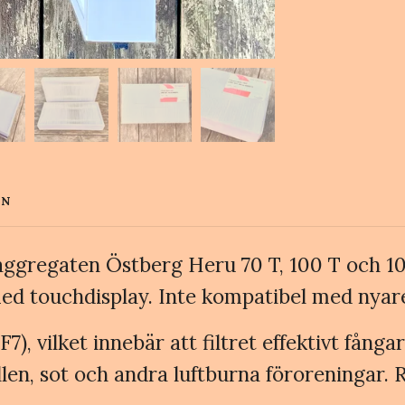
EN
X-aggregaten Östberg Heru 70 T, 100 T och 1
ed touchdisplay. Inte kompatibel med nyar
), vilket innebär att filtret effektivt fång
n, sot och andra luftburna föroreningar. R