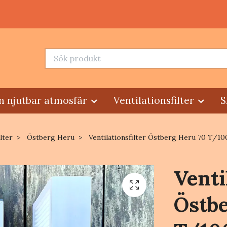
n njutbar atmosfär
Ventilationsfilter
S
lter
Östberg Heru
Ventilationsfilter Östberg Heru 70 T/100
Venti
Östbe