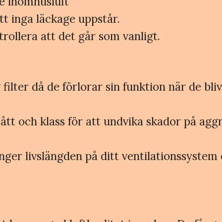
de inomhusluft
tt inga läckage uppstår.
rollera att det går som vanligt.
ilter då de förlorar sin funktion när de bliv
mått och klass för att undvika skador på aggr
änger livslängden på ditt ventilationssystem