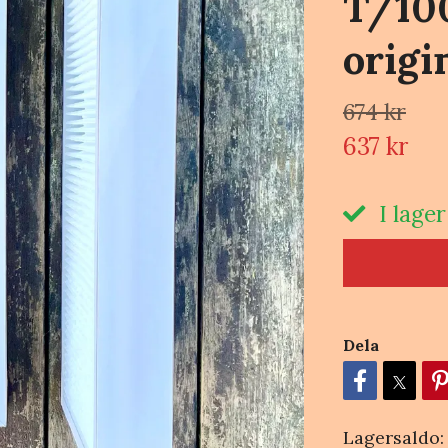
T/10
origin
674 kr
637 kr
I lager
Dela
Lagersaldo: