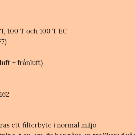
 T, 100 T och 100 T EC
F7)
lluft + frånluft)
0162
 ett filterbyte i normal miljö.