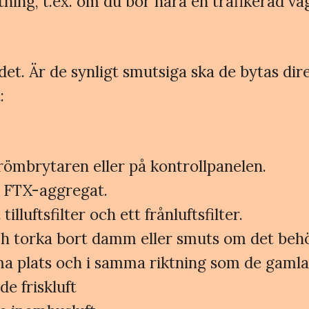
ning, t.ex. om du bor nära en trafikerad väg,
ndet. Är de synligt smutsiga ska de bytas d
:
ömbrytaren eller på kontrollpanelen.
t FTX-aggregat.
illuftsfilter och ett frånluftsfilter.
och torka bort damm eller smuts om det beh
mma plats och i samma riktning som de gamla
de friskluft