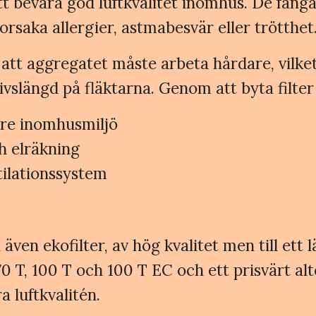
 att bevara god luftkvalitet inomhus. De få
rsaka allergier, astmabesvär eller trötthet
 att aggregatet måste arbeta hårdare, vilket
vslängd på fläktarna. Genom att byta filter
kare inomhusmiljö
h elräkning
tilationssystem
även ekofilter, av hög kvalitet men till ett l
, 100 T och 100 T EC och ett prisvärt alter
 luftkvalitén.