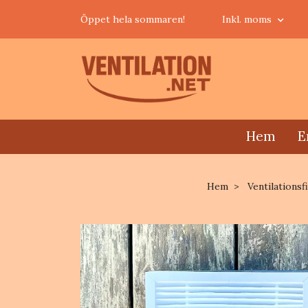
Öppet hela sommaren!
Inkl. moms
Hem
E
Hem
Ventilationsfi