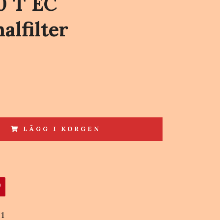
0 T EC
alfilter
LÄGG I KORGEN
1