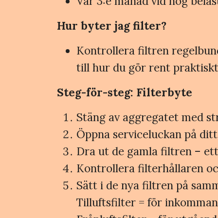
Var 3:e månad vid hög belast
Hur byter jag filter?
Kontrollera filtren regelbu
till hur du gör rent praktiskt
Steg-för-steg: Filterbyte
Stäng av aggregatet med str
Öppna serviceluckan på dit
Dra ut de gamla filtren – ett t
Kontrollera filterhållaren 
Sätt i de nya filtren på sa
Tilluftsfilter = för inkomman