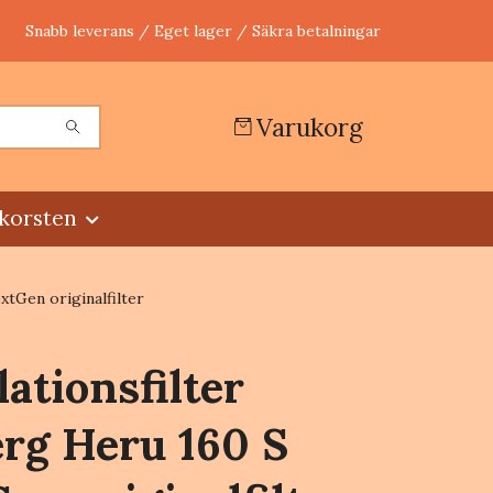
Snabb leverans / Eget lager / Säkra betalningar
Varukorg
korsten
xtGen originalfilter
lationsfilter
rg Heru 160 S