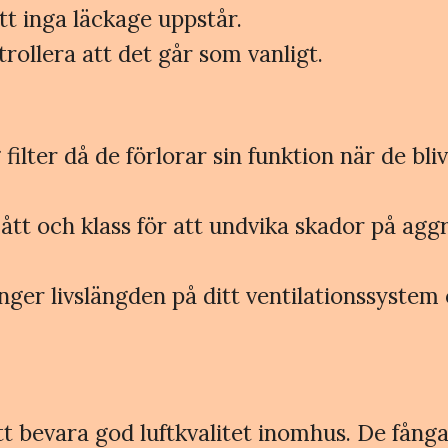
tt inga läckage uppstår.
rollera att det går som vanligt.
ilter då de förlorar sin funktion när de bliv
mått och klass för att undvika skador på aggr
änger livslängden på ditt ventilationssystem
 att bevara god luftkvalitet inomhus. De få