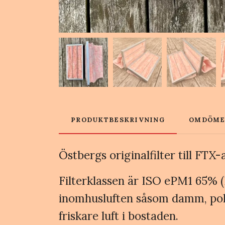
PRODUKTBESKRIVNING
OMDÖM
Östbergs originalfilter till FT
Filterklassen är ISO ePM1 65% (F7
inomhusluften såsom damm, polle
friskare luft i bostaden.