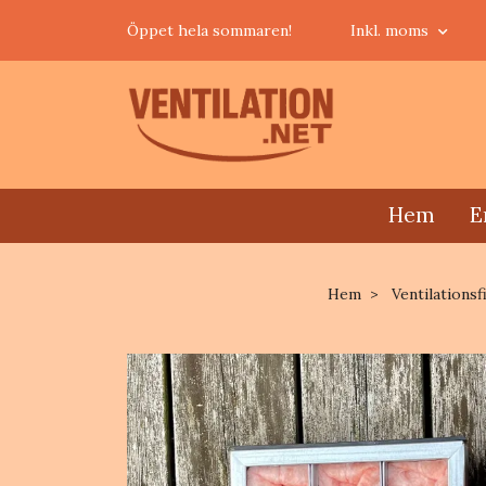
Öppet hela sommaren!
Inkl. moms
Hem
E
Hem
Ventilationsf