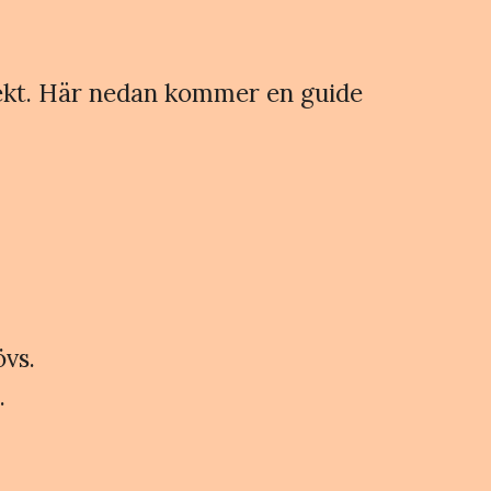
irekt. Här nedan kommer en guide
övs.
.