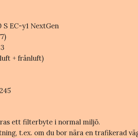
60 S EC-y1 NextGen
7)
 3
lluft + frånluft)
0245
 ett filterbyte i normal miljö.
ning, t.ex. om du bor nära en trafikerad väg,