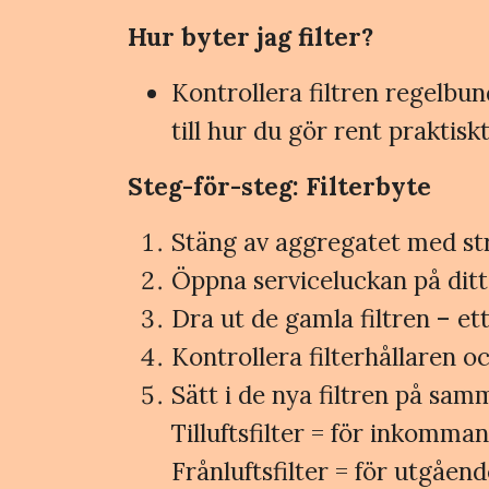
Hur byter jag filter?
Kontrollera filtren regelbu
till hur du gör rent praktiskt
Steg-för-steg: Filterbyte
Stäng av aggregatet med str
Öppna serviceluckan på dit
Dra ut de gamla filtren – ett t
Kontrollera filterhållaren 
Sätt i de nya filtren på sa
Tilluftsfilter = för inkomman
Frånluftsfilter = för utgåen