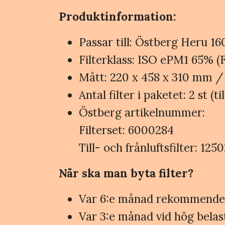
Produktinformation:
Passar till: Östberg Heru 1
Filterklass: ISO ePM1 65% (F
Mått: 220 x 458 x 310 mm /
Antal filter i paketet: 2 st (ti
Östberg artikelnummer:
Filterset: 6000284
Till- och frånluftsfilter: 125
När ska man byta filter?
Var 6:e månad rekommenderas
Var 3:e månad vid hög belast