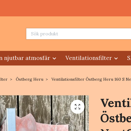
n njutbar atmosfär
Ventilationsfilter
S
ilter
Östberg Heru
Ventilationsfilter Östberg Heru 160 S Ne
Venti
Östbe