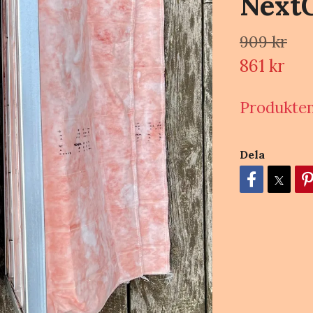
NextG
909 kr
861 kr
Produkten 
Dela