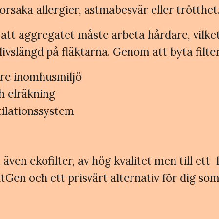
rsaka allergier, astmabesvär eller trötthet
 att aggregatet måste arbeta hårdare, vilket
ivslängd på fläktarna. Genom att byta filter
kare inomhusmiljö
h elräkning
tilationssystem
även ekofilter, av hög kvalitet men till ett l
en och ett prisvärt alternativ för dig som 