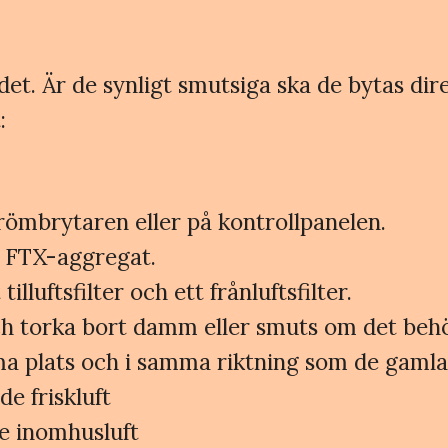
ndet. Är de synligt smutsiga ska de bytas d
:
ömbrytaren eller på kontrollpanelen.
t FTX-aggregat.
illuftsfilter och ett frånluftsfilter.
och torka bort damm eller smuts om det beh
mma plats och i samma riktning som de gamla
de friskluft
de inomhusluft