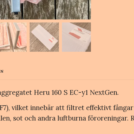
EN
X-aggregatet Heru 160 S EC-y1 NextGen.
), vilket innebär att filtret effektivt fång
n, sot och andra luftburna föroreningar. R