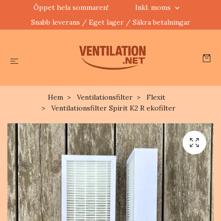
Öppet hela sommaren!
Inkl. moms
Snabb leverans / Eget lager / Säkra betalningar
Hem
Ventilationsfilter
Flexit
Ventilationsfilter Spirit K2 R ekofilter