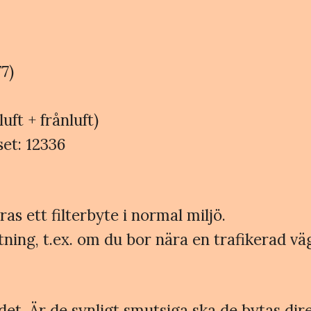
7)
lluft + frånluft)
set: 12336
 ett filterbyte i normal miljö.
ning, t.ex. om du bor nära en trafikerad väg,
ndet. Är de synligt smutsiga ska de bytas d