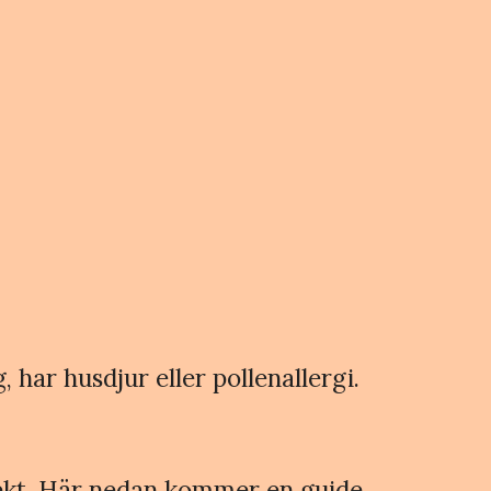
 har husdjur eller pollenallergi.
irekt. Här nedan kommer en guide