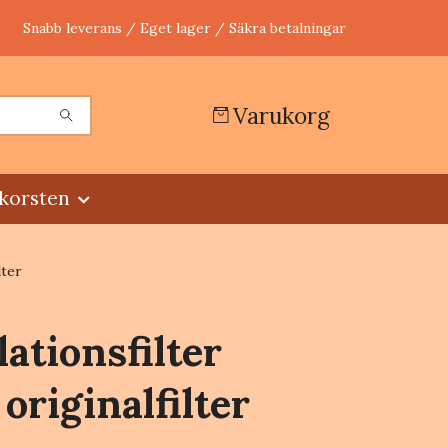
Snabb leverans / Eget lager / Säkra betalningar
Varukorg
korsten
lter
lationsfilter
originalfilter