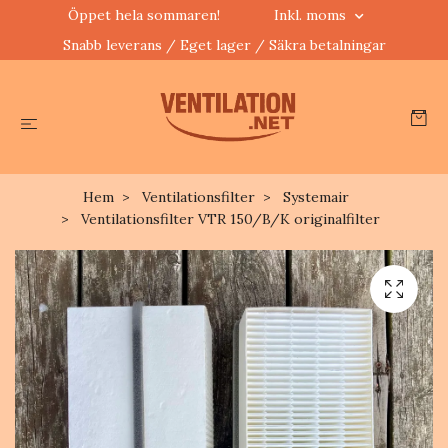
Öppet hela sommaren!
Inkl. moms
Snabb leverans / Eget lager / Säkra betalningar
Hem
Ventilationsfilter
Systemair
Ventilationsfilter VTR 150/B/K originalfilter