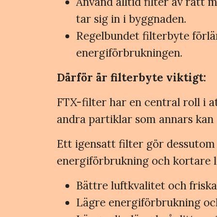
Använd alltid filter av rätt 
tar sig in i byggnaden.
Regelbundet filterbyte förl
energiförbrukningen.
Därför är filterbyte viktigt:
FTX-filter har en central roll i
andra partiklar som annars kan o
Ett igensatt filter gör dessutom
energiförbrukning och kortare li
Bättre luftkvalitet och fris
Lägre energiförbrukning oc