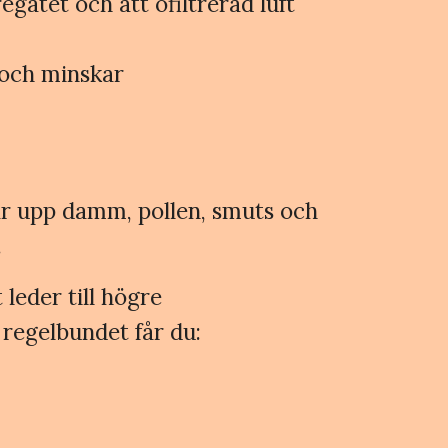
egatet och att ofiltrerad luft
 och minskar
ngar upp damm, pollen, smuts och
.
 leder till högre
 regelbundet får du: