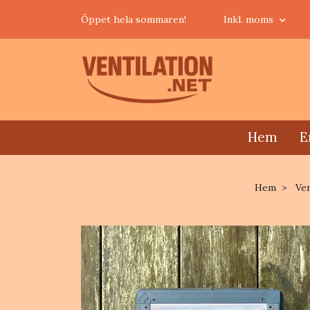
Öppet hela sommaren!
Inkl. moms
Hem
E
Hem
Ven