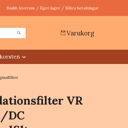
Snabb leverans / Eget lager / Säkra betalningar
Varukorg
korsten
inalfilter
lationsfilter VR
E/DC