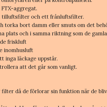
t FTX-aggregat.
illuftsfilter och ett frånluftsfilter.
och torka bort damm eller smuts om det beh
mma plats och i samma riktning som de gamla
de friskluft
de inomhusluft
tt inga läckage uppstår.
rollera att det går som vanligt.
ilter då de förlorar sin funktion när de bliv