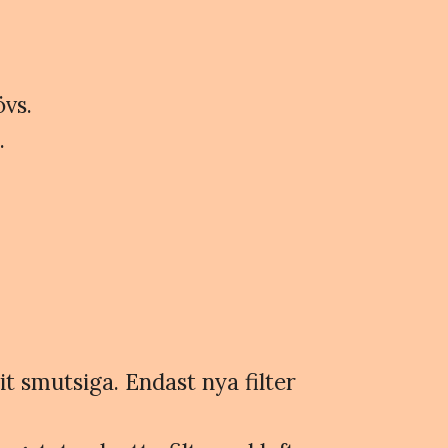
övs.
.
it smutsiga. Endast nya filter