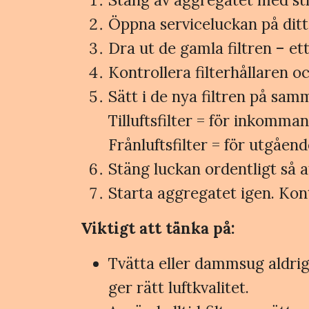
Öppna serviceluckan på dit
Dra ut de gamla filtren – ett t
Kontrollera filterhållaren 
Sätt i de nya filtren på sa
Tilluftsfilter = för inkomman
Frånluftsfilter = för utgåen
Stäng luckan ordentligt så a
Starta aggregatet igen. Kont
Viktigt att tänka på:
Tvätta eller dammsug aldrig f
ger rätt luftkvalitet.