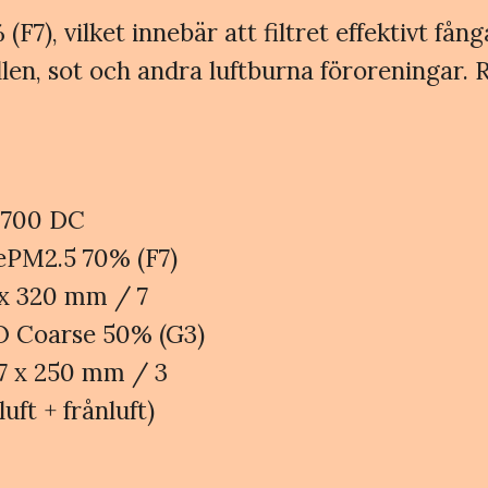
F7), vilket innebär att filtret effektivt få
n, sot och andra luftburna föroreningar. R
R 700 DC
O ePM2.5 70% (F7)
0 x 320 mm / 7
ISO Coarse 50% (G3)
197 x 250 mm / 3
lluft + frånluft)