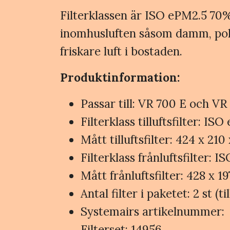
Filterklassen är ISO ePM2.5 70% (
inomhusluften såsom damm, polle
friskare luft i bostaden.
Produktinformation:
Passar till: VR 700 E och V
Filterklass tilluftsfilter: IS
Mått tilluftsfilter: 424 x 21
Filterklass frånluftsfilter: 
Mått frånluftsfilter: 428 x 
Antal filter i paketet: 2 st (ti
Systemairs artikelnummer:
Filterset: 14956