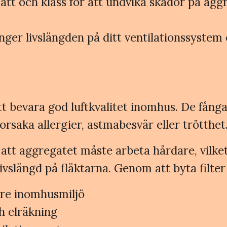
mått och klass för att undvika skador på aggr
änger livslängden på ditt ventilationssystem
 att bevara god luftkvalitet inomhus. De få
rsaka allergier, astmabesvär eller trötthet
 att aggregatet måste arbeta hårdare, vilket
vslängd på fläktarna. Genom att byta filter
kare inomhusmiljö
h elräkning