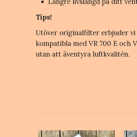
Längre livslängd på ditt ven
Tips!
Utöver originalfilter erbjuder vi 
kompatibla med VR 700 E och VR 
utan att äventyra luftkvalitén.