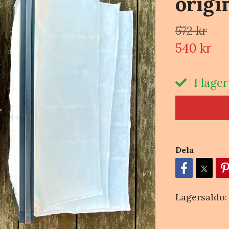
origin
572 kr
540 kr
I lager
Dela
Lagersaldo: