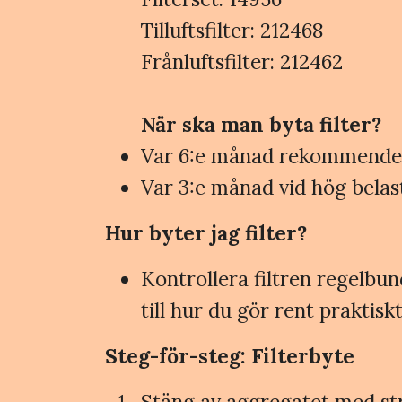
Tilluftsfilter: 212468
Frånluftsfilter: 212462
När ska man byta filter?
Var 6:e månad rekommenderas
Var 3:e månad vid hög belast
Hur byter jag filter?
Kontrollera filtren regelbu
till hur du gör rent praktiskt
Steg-för-steg: Filterbyte
Stäng av aggregatet med str