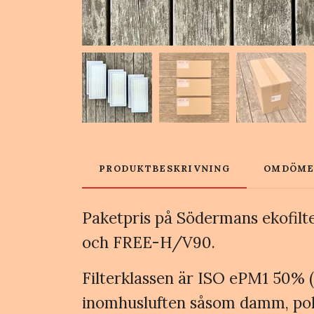
PRODUKTBESKRIVNING
OMDÖM
Paketpris på Södermans ekofil
och FREE-H/V90.
Filterklassen är ISO ePM1 50% (F7
inomhusluften såsom damm, polle