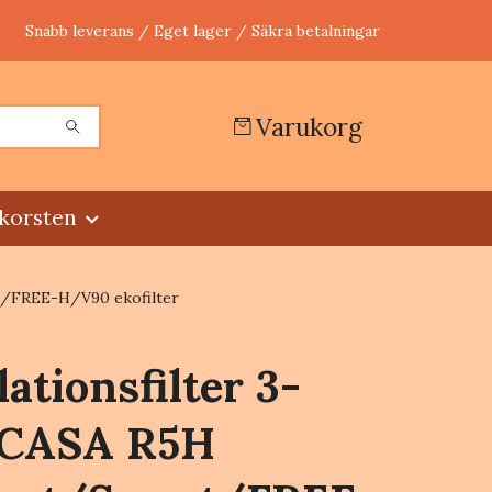
Snabb leverans / Eget lager / Säkra betalningar
Varukorg
korsten
t/FREE-H/V90 ekofilter
lationsfilter 3-
 CASA R5H