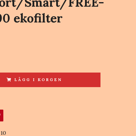
ort/Smart/FREE-
 ekofilter
LÄGG I KORGEN
10