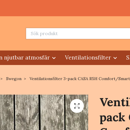
n njutbar atmosfär
Ventilationsfilter
S
Swegon
Ventilationsfilter 3-pack CASA R5H Comfort/Smar
Venti
pack