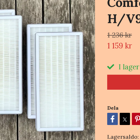
Comf
H/V90
1 236 kr
1 159 kr
I lager
Dela
Lagersaldo: