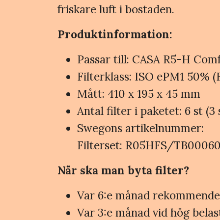
friskare luft i bostaden.
Produktinformation:
Passar till: CASA R5-H Co
Filterklass: ISO ePM1 50% (
Mått: 410 x 195 x 45 mm
Antal filter i paketet: 6 st (3 s
Swegons artikelnummer:
Filterset: R05HFS/TB00060
När ska man byta filter?
Var 6:e månad rekommenderas
Var 3:e månad vid hög belast