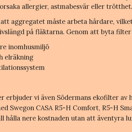
rsaka allergier, astmabesvär eller trötthet
 att aggregatet måste arbeta hårdare, vilket
vslängd på fläktarna. Genom att byta filter
kare inomhusmiljö
h elräkning
tilationssystem
er erbjuder vi även Södermans ekofilter av hö
la med Swegon CASA R5-H Comfort, R5-H S
ill hålla nere kostnaden utan att äventyra lu