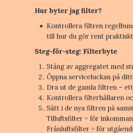
Hur byter jag filter?
Kontrollera filtren regelbu
till hur du gör rent praktiskt
Steg-för-steg: Filterbyte
Stäng av aggregatet med str
Öppna serviceluckan på dit
Dra ut de gamla filtren – ett t
Kontrollera filterhållaren 
Sätt i de nya filtren på sa
Tilluftsfilter = för inkomman
Frånluftsfilter = för utgåen