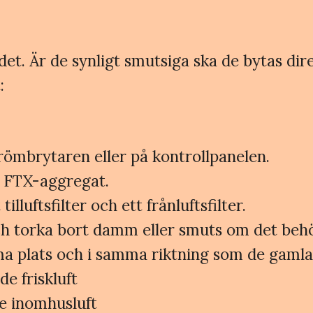
ndet. Är de synligt smutsiga ska de bytas d
:
ömbrytaren eller på kontrollpanelen.
t FTX-aggregat.
illuftsfilter och ett frånluftsfilter.
och torka bort damm eller smuts om det beh
mma plats och i samma riktning som de gamla
de friskluft
de inomhusluft