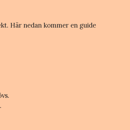
irekt. Här nedan kommer en guide
övs.
.