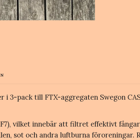
EN
ter i 3-pack till FTX-aggregaten Swegon C
), vilket innebär att filtret effektivt fång
n, sot och andra luftburna föroreningar. R