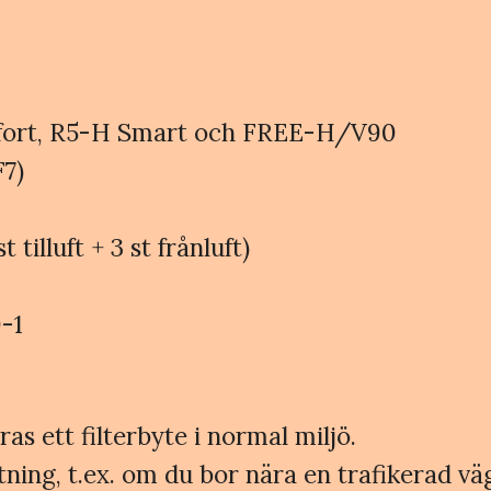
mfort, R5-H Smart och FREE-H/V90
F7)
t tilluft + 3 st frånluft)
-1
 ett filterbyte i normal miljö.
ning, t.ex. om du bor nära en trafikerad väg,