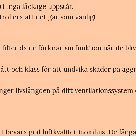
tt inga läckage uppstår.
rollera att det går som vanligt.
ilter då de förlorar sin funktion när de bliv
mått och klass för att undvika skador på aggr
änger livslängden på ditt ventilationssystem
 att bevara god luftkvalitet inomhus. De få