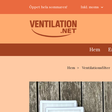
Öppet hela sommaren!
Inkl. moms
Hem
E
Hem
Ventilationsfilter