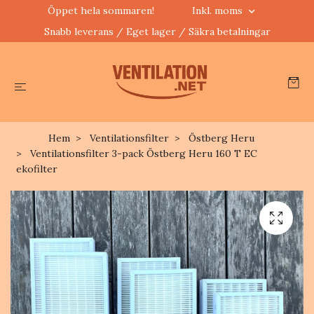
Öppet hela sommaren!
Inkl. moms
Snabb leverans / Eget lager / Säkra betalningar
Hem
Ventilationsfilter
Östberg Heru
Ventilationsfilter 3-pack Östberg Heru 160 T EC
ekofilter