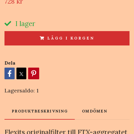
728 kr
I lager
LÄGG I KORGEN
Dela
Lagersaldo:
1
PRODUKTBESKRIVNING
OMDÖMEN
Flexits originalfilter till FTX-aggregatet