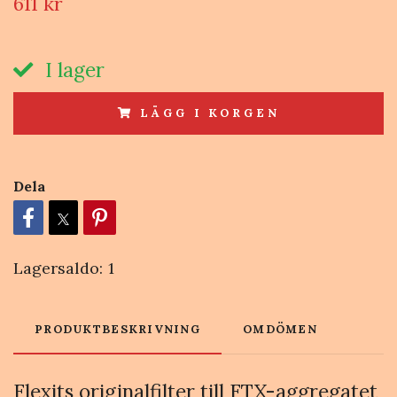
611 kr
I lager
LÄGG I KORGEN
Dela
Lagersaldo:
1
PRODUKTBESKRIVNING
OMDÖMEN
Flexits originalfilter till FTX-aggregatet