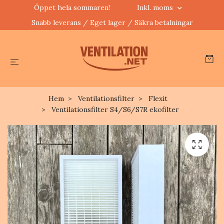
Öppet hela sommaren!
Inkl. moms
Snabb leverans / Eget lager / Säkra betalningar
Hem
Ventilationsfilter
Flexit
Ventilationsfilter S4/S6/S7R ekofilter