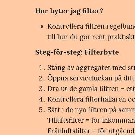
Hur byter jag filter?
Kontrollera filtren regelbu
till hur du gör rent praktiskt
Steg-för-steg: Filterbyte
Stäng av aggregatet med str
Öppna serviceluckan på dit
Dra ut de gamla filtren – ett t
Kontrollera filterhållaren 
Sätt i de nya filtren på sa
Tilluftsfilter = för inkomman
Frånluftsfilter = för utgåen