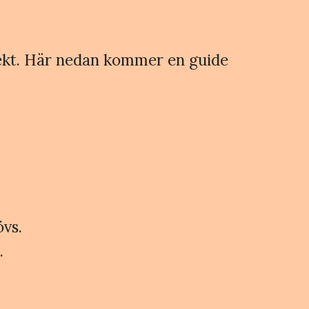
irekt. Här nedan kommer en guide
övs.
.