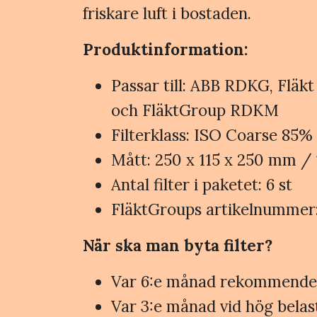
friskare luft i bostaden.
Produktinformation:
Passar till: ABB RDKG, Fl
och FläktGroup RDKM
Filterklass: ISO Coarse 85% 
Mått: 250 x 115 x 250 mm / 
Antal filter i paketet: 6 st
FläktGroups artikelnumme
När ska man byta filter?
Var 6:e månad rekommenderas
Var 3:e månad vid hög belast