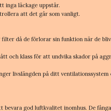
tt inga läckage uppstår.
rollera att det går som vanligt.
ilter då de förlorar sin funktion när de bliv
mått och klass för att undvika skador på aggr
änger livslängden på ditt ventilationssystem
 att bevara god luftkvalitet inomhus. De få