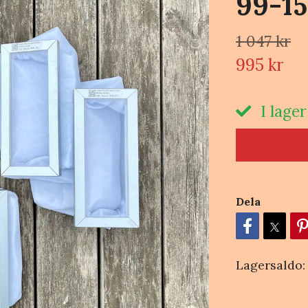
99-15
1 047 kr
995 kr
I lager
Dela
Lagersaldo: