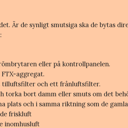
ndet. Är de synligt smutsiga ska de bytas d
:
ömbrytaren eller på kontrollpanelen.
t FTX-aggregat.
illuftsfilter och ett frånluftsfilter.
och torka bort damm eller smuts om det beh
mma plats och i samma riktning som de gamla
de friskluft
de inomhusluft