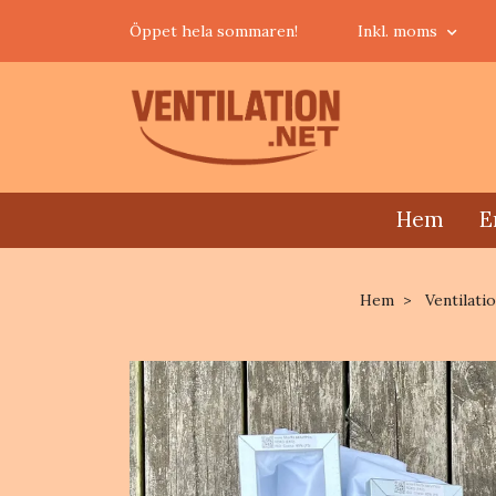
Öppet hela sommaren!
Inkl. moms
Hem
E
Hem
Ventilatio