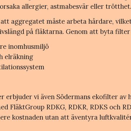
rsaka allergier, astmabesvär eller trötthet
 att aggregatet måste arbeta hårdare, vilket
vslängd på fläktarna. Genom att byta filter
kare inomhusmiljö
h elräkning
tilationssystem
er erbjuder vi även Södermans ekofilter av hö
a med FläktGroup RDKG, RDKR, RDKS och RD
 nere kostnaden utan att äventyra luftkvalité