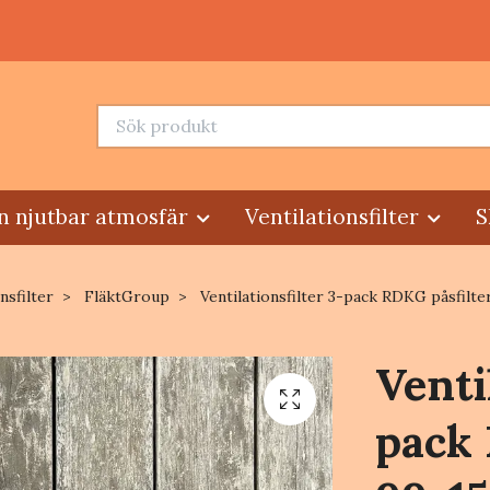
n njutbar atmosfär
Ventilationsfilter
S
nsfilter
FläktGroup
Ventilationsfilter 3-pack RDKG påsfilter
Venti
pack 