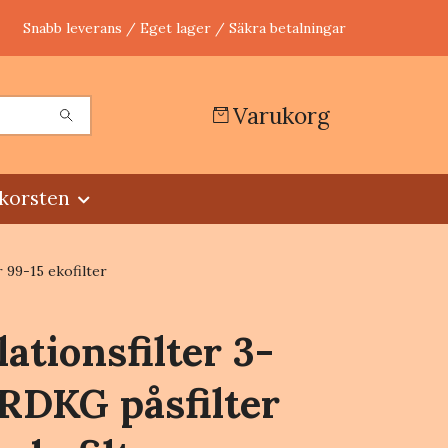
Snabb leverans / Eget lager / Säkra betalningar
Varukorg
korsten
 99-15 ekofilter
lationsfilter 3-
RDKG påsfilter