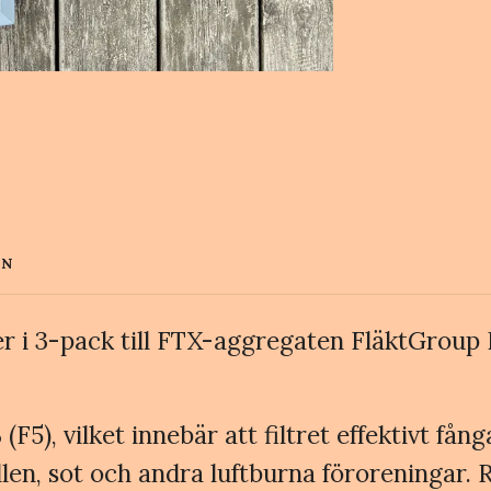
EN
ter i 3-pack till FTX-aggregaten FläktGro
F5), vilket innebär att filtret effektivt få
n, sot och andra luftburna föroreningar. R