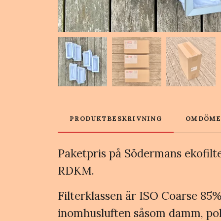
PRODUKTBESKRIVNING
OMDÖM
Paketpris på Södermans ekofil
RDKM.
Filterklassen är ISO Coarse 85% (
inomhusluften såsom damm, polle