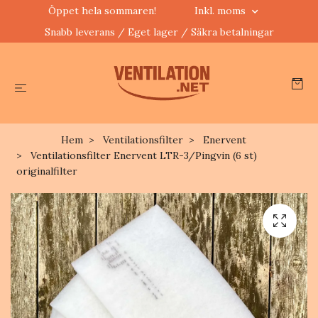
Öppet hela sommaren!
Inkl. moms
Snabb leverans / Eget lager / Säkra betalningar
Hem
Ventilationsfilter
Enervent
Ventilationsfilter Enervent LTR-3/Pingvin (6 st)
originalfilter