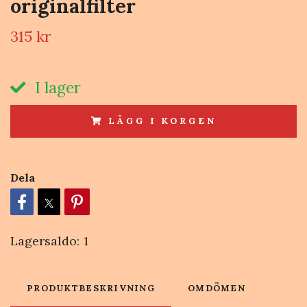
originalfilter
315 kr
I lager
LÄGG I KORGEN
Dela
Lagersaldo:
1
PRODUKTBESKRIVNING
OMDÖMEN