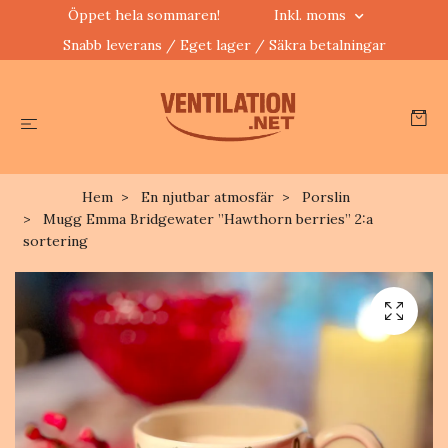
Öppet hela sommaren!
Inkl. moms
Snabb leverans / Eget lager / Säkra betalningar
Hem
En njutbar atmosfär
Porslin
Mugg Emma Bridgewater ”Hawthorn berries” 2:a
sortering