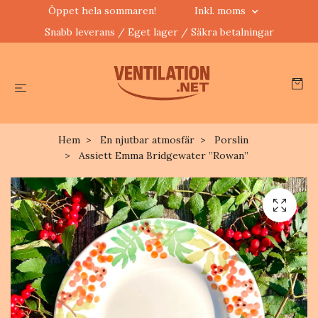
Öppet hela sommaren!
Inkl. moms
Snabb leverans / Eget lager / Säkra betalningar
Hem
En njutbar atmosfär
Porslin
Assiett Emma Bridgewater ”Rowan”