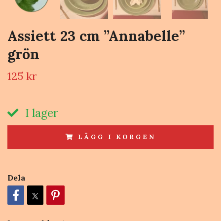
Assiett 23 cm ”Annabelle”
grön
125 kr
I lager
LÄGG I KORGEN
Dela