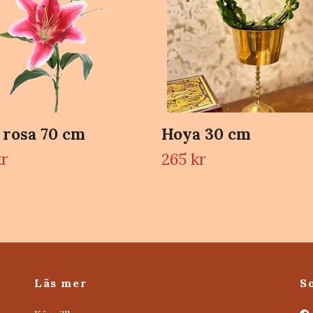
a rosa 70 cm
Hoya 30 cm
kr
265 kr
Läs mer
S