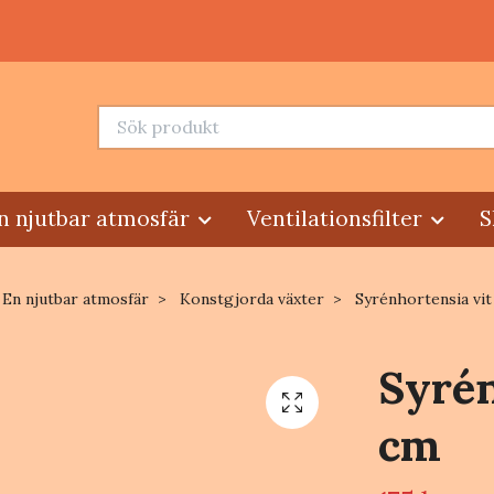
n njutbar atmosfär
Ventilationsfilter
S
En njutbar atmosfär
Konstgjorda växter
Syrénhortensia vit
Syrén
cm