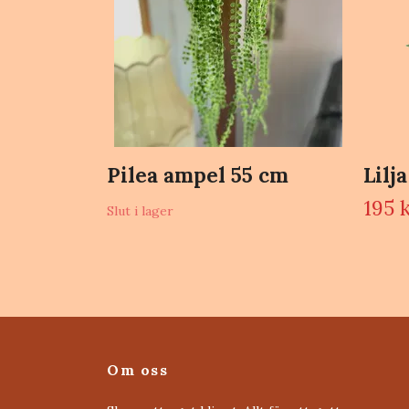
Pilea ampel 55 cm
Lilj
195 
Slut i lager
Om oss