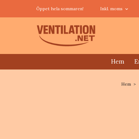
Öppet hela sommaren!
Inkl. moms
Hem
E
Hem