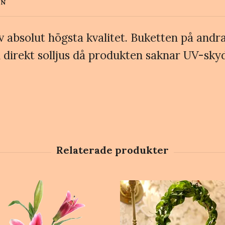
EN
 absolut högsta kvalitet. Buketten på andra
s i direkt solljus då produkten saknar UV-sk