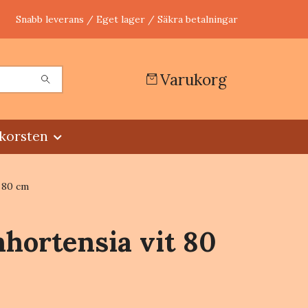
Snabb leverans / Eget lager / Säkra betalningar
Varukorg
korsten
 80 cm
hortensia vit 80