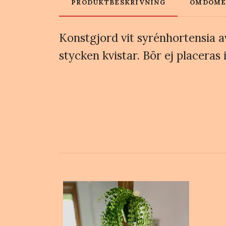
PRODUKTBESKRIVNING
OMDÖM
Konstgjord vit syrénhortensia av
stycken kvistar. Bör ej placera