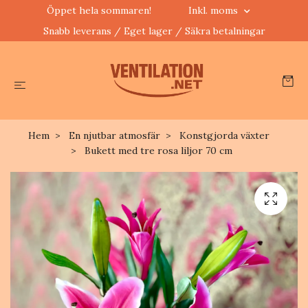
Öppet hela sommaren!
Inkl. moms
Snabb leverans / Eget lager / Säkra betalningar
Hem
En njutbar atmosfär
Konstgjorda växter
Bukett med tre rosa liljor 70 cm